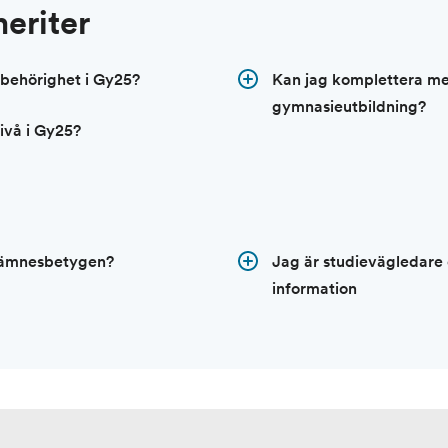
eriter
behörighet i Gy25?
Kan jag komplettera me
gymnasieutbildning?
nivå i Gy25?
m ämnesbetygen?
Jag är studievägledare
information