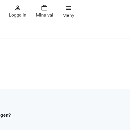
Logga in
Mina val
Meny
ygen?