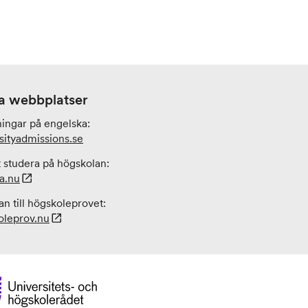
a webbplatser
ningar på engelska:
sityadmissions
.se
 studera på högskolan:
a.nu
n till högskoleprovet:
leprov.nu