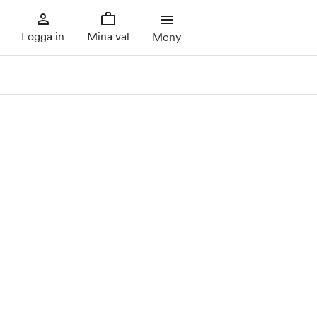
Logga in
Mina val
Meny