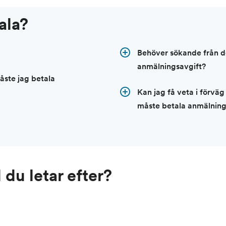
ala?
Behöver sökande från d
anmälningsavgift?
ste jag betala
Kan jag få veta i förv
måste betala anmälning
 du letar efter?