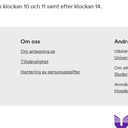
n klockan 10 och 11 samt efter klockan 14.
Om oss
Andr
Om antagning.se
Utbild
Univer
Tillgänglighet
Om att
Hantering av personuppgifter
Studer
Anmäla
Hogsko