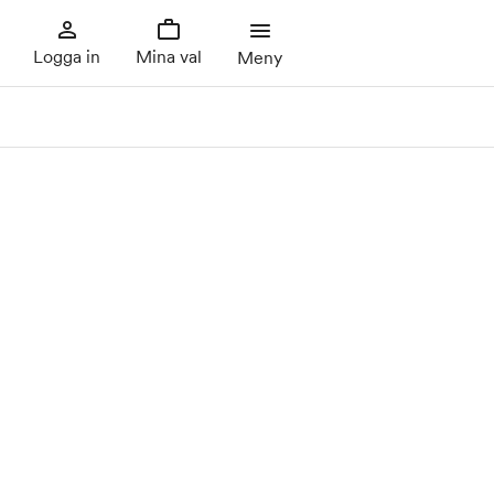
Logga in
Mina val
Meny