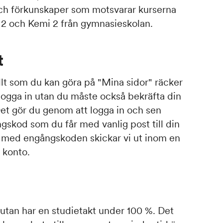
ch förkunskaper som motsvarar kurserna
k 2 och Kemi 2 från gymnasieskolan.
t
l allt som du kan göra på "Mina sidor" räcker
 logga in utan du måste också bekräfta din
 Det gör du genom att logga in och sen
ångskod som du får med vanlig post till din
t med engångskoden skickar vi ut inom en
t konto.
 utan har en studietakt under 100 %. Det