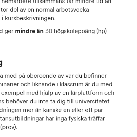
 hemarbete tillsammans tar mindre tid än
tor del av en normal arbetsvecka
 i kursbeskrivningen.
id ger
mindre än
30 högskolepoäng (hp)
g
ra med på oberoende av var du befinner
seminarier och liknande i klassrum är du med
ll exempel med hjälp av en lärplattform och
s behöver du inte ta dig till universitetet
ldningen mer än kanske en eller ett par
tansutbildningar har inga fysiska träffar
(prov).