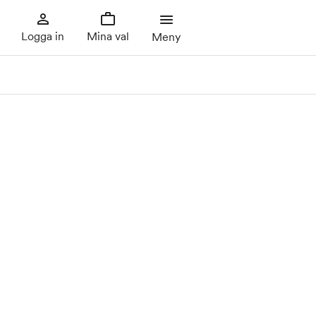
Logga in
Mina val
Meny