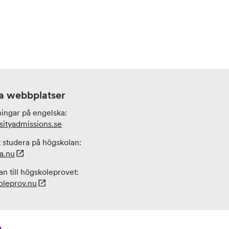
a webbplatser
ningar på engelska:
sityadmissions
.se
 studera på högskolan:
a.nu
n till högskoleprovet:
leprov.nu