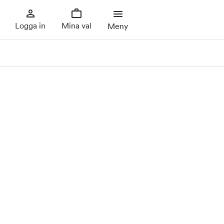
Logga in
Mina val
Meny