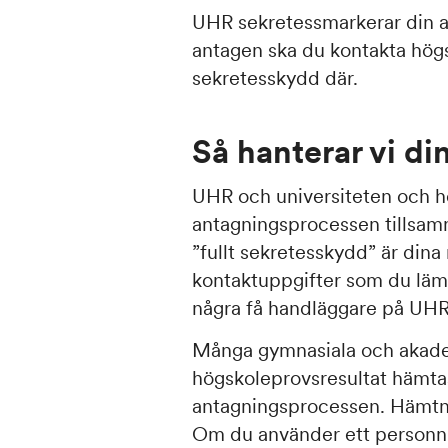
UHR sekretessmarkerar din a
antagen ska du kontakta högs
sekretesskydd där.
Så hanterar vi di
UHR och universiteten och 
antagningsprocessen tillsa
”fullt sekretesskydd” är dina
kontaktuppgifter som du lämna
några få handläggare på UHR
Många gymnasiala och akade
högskoleprovsresultat hämtas
antagningsprocessen. Hämtni
Om du använder ett person