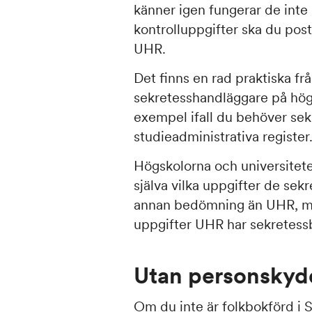
känner igen fungerar de inte 
kontrolluppgifter ska du pos
UHR.
Det finns en rad praktiska f
sekretesshandläggare på högsk
exempel ifall du behöver sek
studieadministrativa register
Högskolorna och universitet
själva vilka uppgifter de sek
annan bedömning än UHR, men
uppgifter UHR har sekretess
Utan personskydd
Om du inte är folkbokförd i 