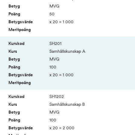
MVG
50
x 20 = 1 000
SH201
Samhällskunskap A
MVG
100
x 20 = 1 000
SH1202
Sam­hälls­kunskap B
MVG
100
x 20 = 2 000