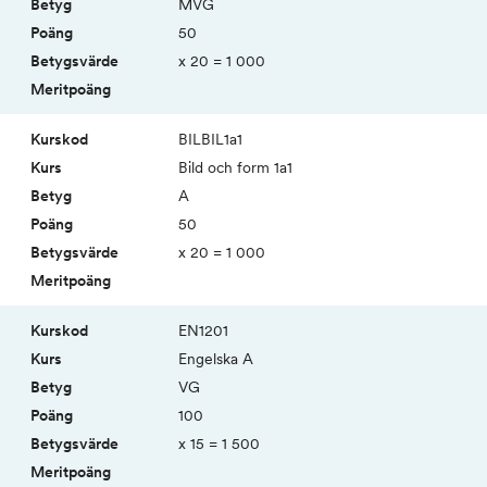
MVG
50
x 20 = 1 000
BILBIL1a1
Bild och form 1a1
A
50
x 20 = 1 000
EN1201
Engelska A
VG
100
x 15 = 1 500