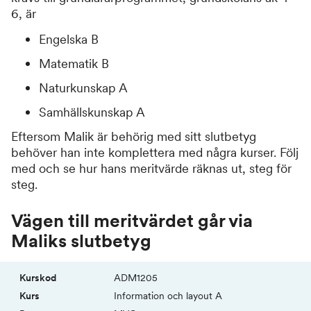
6, är
Engelska B
Matematik B
Naturkunskap A
Samhällskunskap A
Eftersom Malik är behörig med sitt slutbetyg
behöver han inte komplettera med några kurser. Följ
med och se hur hans meritvärde räknas ut, steg för
steg.
Vägen till meritvärdet går via
Maliks slutbetyg
Merit­
Kurskod
Kurs
Betyg
Poäng
Betygsvärde
ADM1205
poäng
Infor­mation och layout A