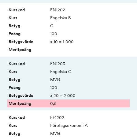
EN1202
Engelska B
G
100
x 10 = 1 000
EN1203
Engelska C
MVG
100
x 20 = 2 000
0,5
FE1202
Före­tags­ekonomi A
MVG