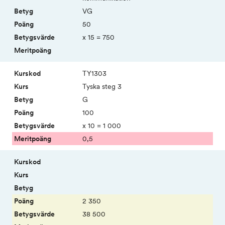
VG
50
x 15 = 750
TY1303
Tyska steg 3
G
100
x 10 = 1 000
0,5
2 350
38 500