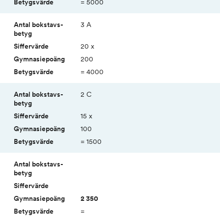
= 5000
3 A
20 x
200
= 4000
2 C
15 x
100
= 1500
2 350
=