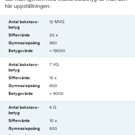
här uppställningen:
Antal
Siffer­
Gymnasie­
Betygs­
12 MVG
bokstavs­
värde
poäng
värde
betyg
20 x
950
= 19000
7 VG
15 x
600
= 9000
6 G
10 x
500