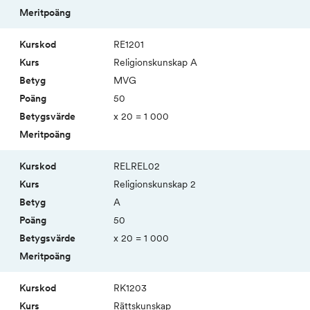
RE1201
Religions­kunskap A
MVG
50
x 20 = 1 000
RELREL02
Religions­kunskap 2
A
50
x 20 = 1 000
RK1203
Rätts­kunskap