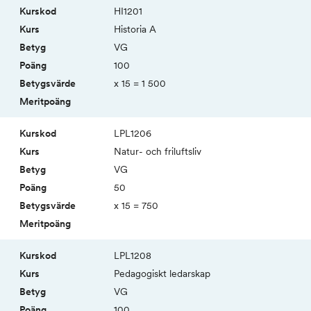
HI1201
Historia A
VG
100
x 15 = 1 500
LPL1206
Natur- och friluftsliv
VG
50
x 15 = 750
LPL1208
Peda­gogiskt ledar­skap
VG
100