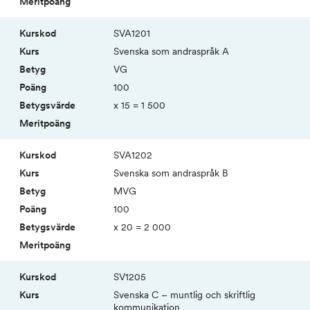
SVA1201
Svenska som andra­språk A
VG
100
x 15 = 1 500
SVA1202
Svenska som andra­språk B
MVG
100
x 20 = 2 000
SV1205
Svenska C – muntlig och skriftlig
kommun­ikation