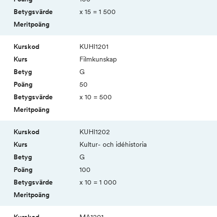
x 15 = 1 500
KUHI1201
Film­kunskap
G
50
x 10 = 500
KUHI1202
Kultur- och idé­historia
G
100
x 10 = 1 000