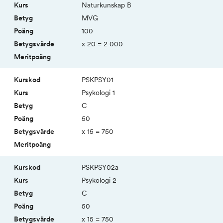
Natur­kunskap B
MVG
100
x 20 = 2 000
PSKPSY01
Psykologi 1
C
50
x 15 = 750
PSKPSY02a
Psykologi 2
C
50
x 15 = 750