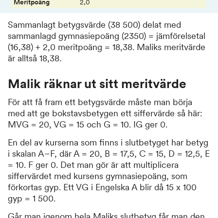
2,0
Sammanlagt betygsvärde (38 500) delat med
sammanlagd gymnasiepoäng (2350) = jämförelsetal
(16,38) + 2,0 meritpoäng = 18,38. Maliks meritvärde
är alltså 18,38.
Malik räknar ut sitt meritvärde
För att få fram ett betygsvärde måste man börja
med att ge bokstavsbetygen ett siffervärde så här:
MVG = 20, VG = 15 och G = 10. IG ger 0.
En del av kurserna som finns i slutbetyget har betyg
i skalan A–F, där A = 20, B = 17,5, C = 15, D = 12,5, E
= 10. F ger 0. Det man gör är att multiplicera
siffervärdet med kursens gymnasiepoäng, som
förkortas gyp. Ett VG i Engelska A blir då 15 x 100
gyp = 1 500.
Går man igenom hela Maliks slutbetyg får man den