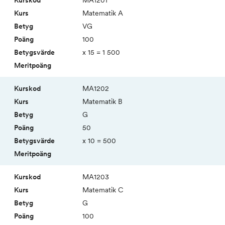
MA1201
Matematik A
VG
100
x 15 = 1 500
MA1202
Matematik B
G
50
x 10 = 500
MA1203
Matematik C
G
100