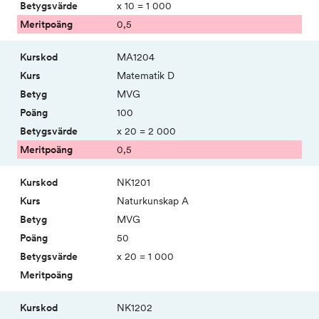
x 10 = 1 000
0,5
MA1204
Matematik D
MVG
100
x 20 = 2 000
0,5
NK1201
Natur­kunskap A
MVG
50
x 20 = 1 000
NK1202